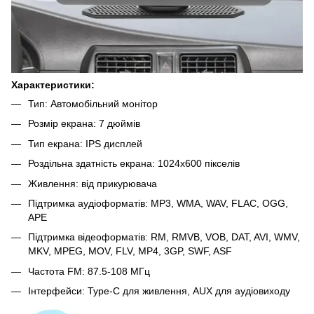
Характеристики:
Тип: Автомобільний монітор
Розмір екрана: 7 дюймів
Тип екрана: IPS дисплей
Роздільна здатність екрана: 1024x600 пікселів
Живлення: від прикурювача
Підтримка аудіоформатів: MP3, WMA, WAV, FLAC, OGG,
APE
Підтримка відеоформатів: RM, RMVB, VOB, DAT, AVI, WMV,
MKV, MPEG, MOV, FLV, MP4, 3GP, SWF, ASF
Частота FM: 87.5-108 МГц
Інтерфейси: Type-C для живлення, AUX для аудіовиходу