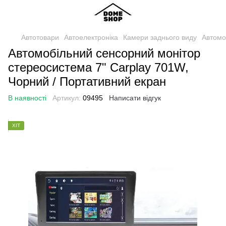
Автотовари
Автоелектроніка
Камери заднього виду
Автомо
Автомобільний сенсорний монітор
стереосистема 7" Carplay 701W,
Чорний / Портативний екран
В наявності
Артикул:
09495
Написати відгук
ХІТ