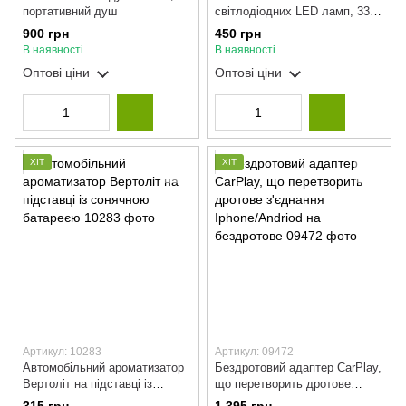
портативний душ
світлодіодних LED ламп, 33
Вт, Car Led H3/ Лампи для
900 грн
450 грн
авто/Ато лампочки
В наявності
В наявності
Оптові ціни
Оптові ціни
ХІТ
ХІТ
Артикул: 10283
Артикул: 09472
Автомобільний ароматизатор
Бездротовий адаптер CarPlay,
Вертоліт на підставці із
що перетворить дротове
сонячною батареєю
з'єднання Iphone/Andriod на