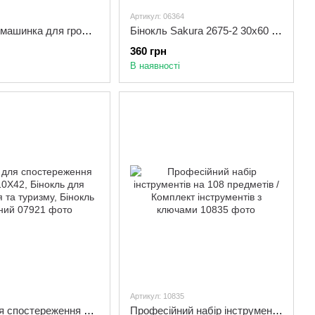
Артикул: 06364
Рахункова машинка для грошей Bill Counter 5800MG
Бінокль Sakura 2675-2 30х60 з чохлом для туризму, полювання, риболовлі
360 грн
В наявності
Артикул: 10835
Бінокль для спостереження LD 214 10X42, Бінокль для полювання та туризму, Бінокль оптичний
Професійний набір інструментів на 108 предметів / Комплект інструментів з ключами