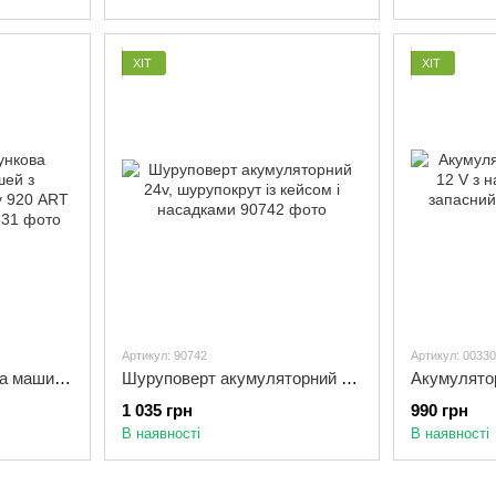
ХІТ
ХІТ
Артикул: 90742
Артикул: 00330
Професійна Рахункова машинка для грошей з визначенням номіналу 920 ART лічильник валюти
Шуруповерт акумуляторний 24v, шурупокрут із кейсом і насадками
1 035 грн
990 грн
В наявності
В наявності