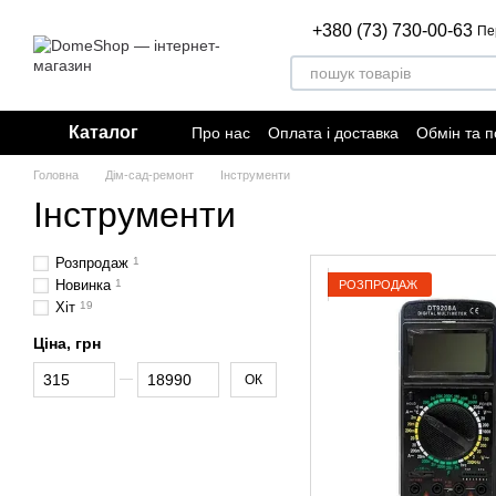
Перейти до основного контенту
+380 (73) 730-00-63
Пе
Каталог
Про нас
Оплата і доставка
Обмін та 
Відгуки про магазин
Договір публічно
Головна
Дім-сад-ремонт
Інструменти
Інструменти
Розпродаж
1
Новинка
1
РОЗПРОДАЖ
Хіт
19
Ціна, грн
Від Ціна, грн
До Ціна, грн
ОК