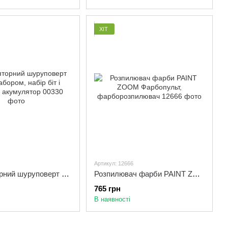
ХІТ
Артикул: 12666
Акумуляторний шуруповерт 12 V з набором, набір біт і запасний акумулятор
Розпилювач фарби PAINT ZOOM Фарбопульт, фарборозпилювач
765 грн
В наявності