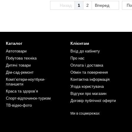
Назад
1
2
Вперед
По
Каталог
Клієнтам
Автотовари
Вхід до кабінету
Побутова техніка
Про нас
Дитячі товари
Оплата і доставка
Дім-сад-ремонт
Обмін та повернення
Компʼютери-ноутбуки-
Контактна інформація
планшети
Угода користувача
Краса та здоровʼя
Відгуки про магазин
Спорт-відпочинок-туризм
Договір публічної оферти
ТВ-відео-фото
Ми в соцмережах