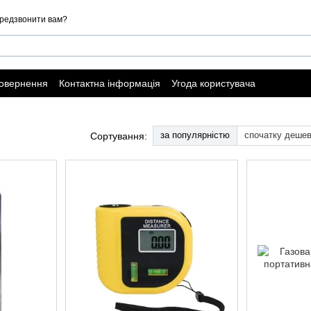
редзвонити вам?
повернення
Контактна інформація
Угода користувача
ї оферти
за популярністю
спочатку деше
Сортування: