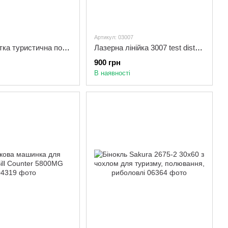
Артикул: 03007
Газова плитка туристична портативна K-202
Лазерна лінійка 3007 test distance | Рулетка ультразвукова | Лазерний далекомір
900 грн
В наявності