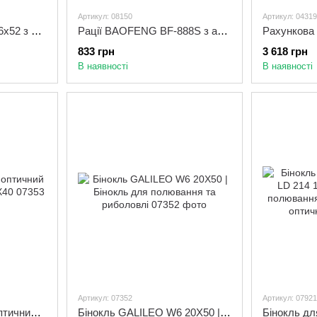
Артикул: 08150
Артикул: 04319
Монокуляр Bushnell 16x52 з подвійним фокусуванням + чохол
Рації BAOFENG BF-888S з акумуляторами 1500 мАг - 2 шт у комплекті
833 грн
3 618 грн
В наявності
В наявності
Артикул: 07352
Артикул: 07921
Бінокль компактний оптичний з чохлом Galileo W7 8X40
Бінокль GALILEO W6 20X50 | Бінокль для полювання та риболовлі