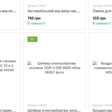
Артикул: 03517
Артикул: 04441
Антицелюлітний Вібро-маспер Relax and Tone "РЕЛАКС-Н-ТОН"
Автомобільний масажер накидка з підігрівом 5 In 1
743 грн
315 грн
В наявності
В наявності
ХІТ
Артикул: 06067
Артикул: 05203
Машинка тример для стрижки волосся Gemei GM 592 10 в 1, тример акумуляторний
Шейвер електробритва чоловіча VGR V-336 8500 об/хв