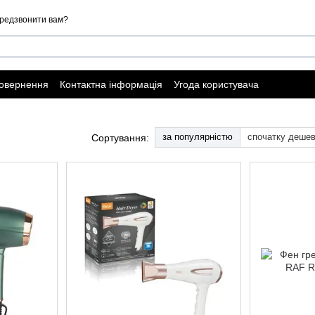
редзвонити вам?
повернення
Контактна інформація
Угода користувача
ї оферти
за популярністю
спочатку деше
Сортування: