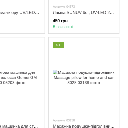
Артикул: 04373
Лампа для манікюру UV/LED SUN Mini 6W, професійна лампа для сушіння гель лаку
Лампа SUNUV 9c , UV-LED 24Ватів, таймер, датчик руху, сушіння 5 пальців
450 грн
В наявності
ХІТ
Артикул: 03138
Бездротова машинка для стриження волосся Gemei GM-6050
Масажна подушка-підголівник Massage pillow for home and car 8028