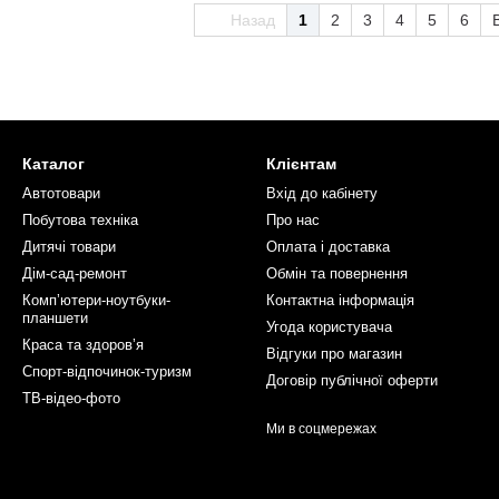
Назад
1
2
3
4
5
6
Каталог
Клієнтам
Автотовари
Вхід до кабінету
Побутова техніка
Про нас
Дитячі товари
Оплата і доставка
Дім-сад-ремонт
Обмін та повернення
Компʼютери-ноутбуки-
Контактна інформація
планшети
Угода користувача
Краса та здоровʼя
Відгуки про магазин
Спорт-відпочинок-туризм
Договір публічної оферти
ТВ-відео-фото
Ми в соцмережах