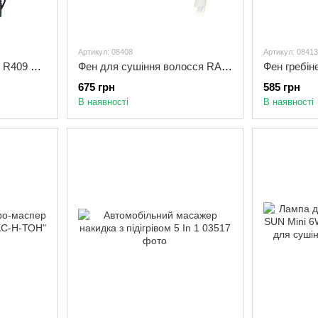
Артикул: 08408
Артикул: 08413
Фен для волосся RAF R409 2 швидкості 3 режими 3000 Вт
Фен для сушіння волосся RAF R.408B | Електричний фен для волосся
675 грн
585 грн
В наявності
В наявності