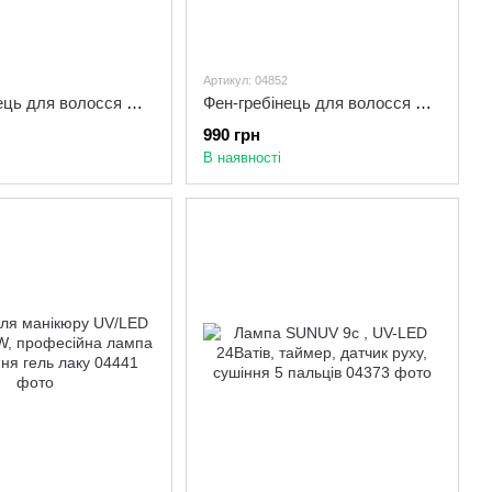
Артикул: 04852
Фен гребінець для волосся RAF R411
Фен-гребінець для волосся RAF 416 5в1 1200W, Стайлер фен для укладання та випрямлення волосся з насадками
990 грн
В наявності