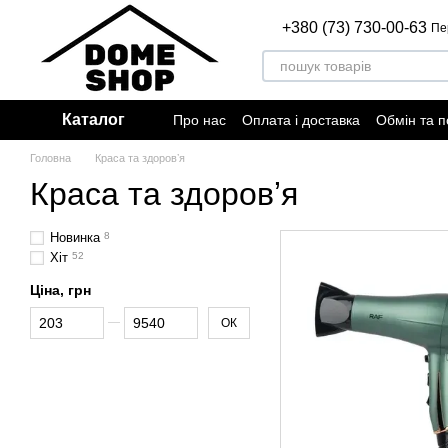
Перейти до основного контенту
+380 (73) 730-00-63
Пе
Каталог
Про нас
Оплата і доставка
Обмін та 
Відгуки про магазин
Договір публічно
Головна
Краса та здоровʼя
Краса та здоровʼя
Новинка
8
Хіт
52
Ціна, грн
Від Ціна, грн
До Ціна, грн
ОК