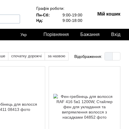
Графік роботи:
Мій кошик
Пн-Сб:
9:00-19:00
Нд:
9:00-18:00
Порівняння
Бажання
Вхід
Укр
вше
спочатку дорожчі
за назвою
Відображення: