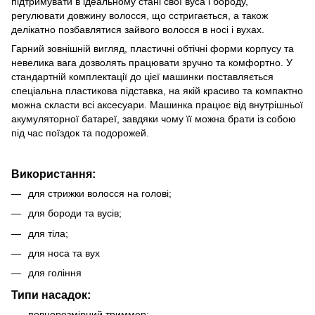
підтримувати в ідеальному стані свої вуса і бороду,
регулювати довжину волосся, що сстригається, а також
делікатно позбавлятися зайвого волосся в носі і вухах.
Гарний зовнішній вигляд, пластичні обтічні форми корпусу та
невелика вага дозволять працювати зручно та комфортно. У
стандартній комплектації до цієї машинки поставляється
спеціальна пластикова підставка, на якій красиво та компактно
можна скласти всі аксесуари. Машинка працює від внутрішньої
акумуляторної батареї, завдяки чому її можна брати із собою
під час поїздок та подорожей.
Використання:
для стрижки волосся на голові;
для бороди та вусів;
для тіла;
для носа та вух
для гоління
Типи насадок:
повнорозмірний триммер;