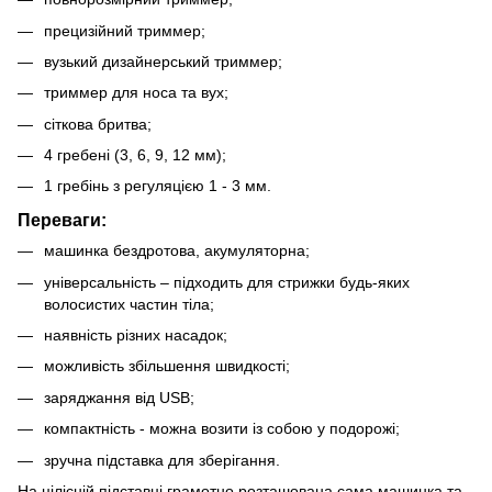
прецизійний триммер;
вузький дизайнерський триммер;
триммер для носа та вух;
сіткова бритва;
4 гребені (3, 6, 9, 12 мм);
1 гребінь з регуляцією 1 - 3 мм.
Переваги:
машинка бездротова, акумуляторна;
універсальність – підходить для стрижки будь-яких
волосистих частин тіла;
наявність різних насадок;
можливість збільшення швидкості;
заряджання від USB;
компактність - можна возити із собою у подорожі;
зручна підставка для зберігання.
На цілісній підставці грамотно розташована сама машинка та