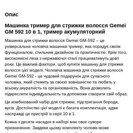
Опис
Машинка тример для стрижки волосся Gemei
GM 592 10 в 1, тример акумуляторний
Машинка для стрижки волосся Gemei GM-592 – це
універсальна чоловіча машинка тример, яка порадує своїм
функціоналом, стильним дизайном та практичністю. Крім того,
високоякісні леза з нержавіючої сталі працюватимуть довгі
роки. Це важливі фактори, щоб купити машинку для стрижки
волосся цієї моделі. Чоловіча машинка для стрижки волосся
Gemei GM-592 - це чудовий подарунок для сучасного
чоловіка, який стежить за своєю зовнішністю та любить у
всьому акуратність та організованість. Вона дозволить
підкреслити індивідуальність та допоможе створити свій образ.
Це комбінований набір для стрижки, підстригання бороди,
вусів. Достоїнство цієї моделі є багата комплектація, адже
насправді це пристрій із серії 10 в 1.
Кожна з десяти насадок в наборі має своє суворе
призначення. Завдяки цьому комплекту чоловік може