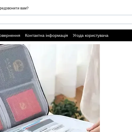
редзвонити вам?
повернення
Контактна інформація
Угода користувача
ї оферти