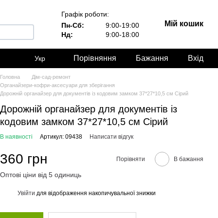
Графік роботи:
Мій кошик
Пн-Сб:
9:00-19:00
Нд:
9:00-18:00
Порівняння
Бажання
Вхід
Укр
Головна
Дім-сад-ремонт
Органайзери-кофри-аксесуари для зберігання
Дорожній органайзер для документів із кодовим замком 37*27*10,5 см Сірий
Дорожній органайзер для документів із
кодовим замком 37*27*10,5 см Сірий
В наявності
Артикул: 09438
Написати відгук
360 грн
Порівняти
В бажання
Оптові ціни від 5 одиниць
Увійти
для відображення накопичувальної знижки
%