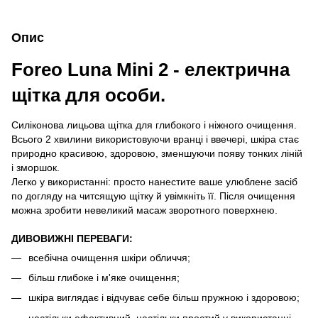
Опис
Foreo Luna Mini 2 - електрична
щітка для особи.
Силіконова лицьова щітка для глибокого і ніжного очищення.
Всього 2 хвилини використовуючи вранці і ввечері, шкіра стає
природно красивою, здоровою, зменшуючи появу тонких ліній
і зморшок.
Легко у використанні: просто нанестите ваше улюблене засіб
по догляду на читсящую щітку й увімкніть її. Після очищення
можна зробити невеликий масаж зворотного поверхнею.
ДИВОВИЖНІ ПЕРЕВАГИ:
всебічна очищення шкіри обличчя;
більш глибоке і м'яке очищення;
шкіра виглядає і відчуває себе більш пружною і здоровою;
настільки ефективний, настільки простий у використанні.