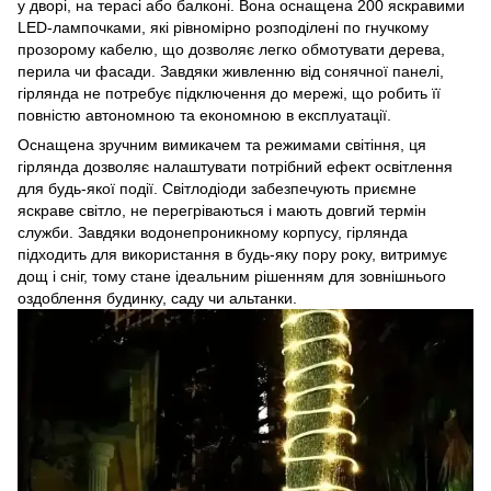
у дворі, на терасі або балконі. Вона оснащена 200 яскравими
LED-лампочками, які рівномірно розподілені по гнучкому
прозорому кабелю, що дозволяє легко обмотувати дерева,
перила чи фасади. Завдяки живленню від сонячної панелі,
гірлянда не потребує підключення до мережі, що робить її
повністю автономною та економною в експлуатації.
Оснащена зручним вимикачем та режимами світіння, ця
гірлянда дозволяє налаштувати потрібний ефект освітлення
для будь-якої події. Світлодіоди забезпечують приємне
яскраве світло, не перегріваються і мають довгий термін
служби. Завдяки водонепроникному корпусу, гірлянда
підходить для використання в будь-яку пору року, витримує
дощ і сніг, тому стане ідеальним рішенням для зовнішнього
оздоблення будинку, саду чи альтанки.