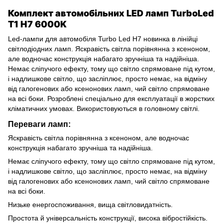
Комплект автомобільних LED ламп TurboLed
T1 H7 6000K
Led-лампи для автомобіля Turbo Led H7 новинка в лінійці
світлодіодних ламп. Яскравість світла порівнянна з ксеноном,
але водночас конструкція набагато зручніша та надійніша.
Немає сліпучого ефекту, тому що світло спрямоване під кутом,
і надлишкове світло, що засліплює, просто немає, на відміну
від галогенових або ксенонових ламп, чий світло спрямоване
на всі боки. Розроблені спеціально для експлуатації в жорстких
кліматичних умовах. Використовуються в головному світлі.
Переваги ламп:
Яскравість світла порівнянна з ксеноном, але водночас
конструкція набагато зручніша та надійніша.
Немає сліпучого ефекту, тому що світло спрямоване під кутом,
і надлишкове світло, що засліплює, просто немає, на відміну
від галогенових або ксенонових ламп, чий світло спрямоване
на всі боки.
Низьке енергоспоживання, вища світловидатність.
Простота й універсальність конструкції, висока вібростійкість.