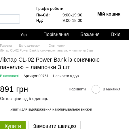
Графік роботи:
Мій кошик
Пн-Сб:
9:00-19:00
Нд:
9:00-18:00
Порівняння
Бажання
Вхід
Укр
Головна
Дім-сад-ремонт
Освітлення
Ліхтар CL-02 Power Bank із сонячною панеллю + лампочки 3 шт
Ліхтар CL-02 Power Bank із сонячною
панеллю + лампочки 3 шт
В наявності
Артикул: 00761
Написати відгук
891 грн
Порівняти
В бажання
Оптові ціни від 5 одиниць
Увійти
для відображення накопичувальної знижки
%
Купити
Замовити швидко