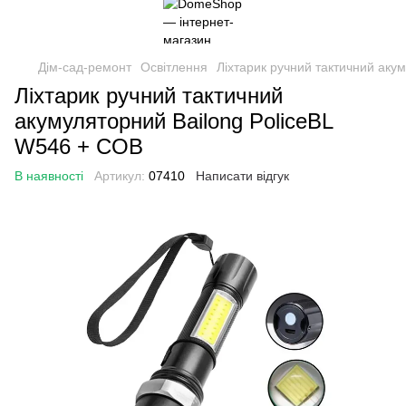
Дім-сад-ремонт
Освітлення
Ліхтарик ручний тактичний аку
Ліхтарик ручний тактичний
акумуляторний Bailong PoliceBL
W546 + COB
В наявності
Артикул:
07410
Написати відгук