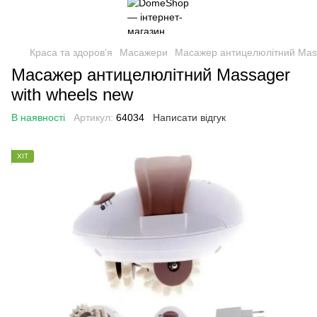
Краса та здоровʼя
Масажери
Масажер антицелюлітний Mass
Масажер антицелюлітний Massager
with wheels new
В наявності
Артикул:
64034
Написати відгук
ХІТ