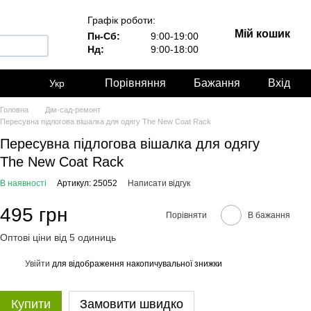
Графік роботи:
Мій кошик
Пн-Сб:
9:00-19:00
Нд:
9:00-18:00
Порівняння
Бажання
Вхід
Укр
Головна
Дім-сад-ремонт
Пересувна підлогова вішалка для одягу The New Coat Rack
Пересувна підлогова вішалка для одягу
The New Coat Rack
В наявності
Артикул: 25052
Написати відгук
495 грн
Порівняти
В бажання
Оптові ціни від 5 одиниць
Увійти
для відображення накопичувальної знижки
%
Купити
Замовити швидко