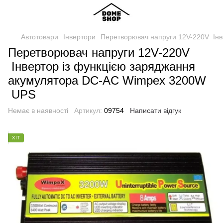
Автотовари
Інвертори
Перетворювач напруги 12V-220V Ін
Перетворювач напруги 12V-220V
Інвертор із функцією заряджання
акумулятора DC-AC Wimpex 3200W
UPS
Немає в наявності
Артикул:
09754
Написати відгук
ХІТ