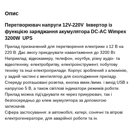
Опис
Перетворювач напруги 12V-220V Інвертор із
функцією заряджання акумулятора DC-AC Wimpex
3200W UPS
Прилад призначений для перетворення електрики з 12 В на
220 В. Дає змогу приєднувати навантаження до 3200 Вт.
Наприклад: відеокамеру, телефон, ноутбук, різну аудіо- та
відеотехніку, електробритву, електроінструмент, побутову
техніку та інші електроприлади. Корпус зроблений з алюмінію,
у задній частині є вентилятор для охолодження приладу.
Спереду розташовані розетка, кнопка вмик./вимк. і вихід USB з
напругою 5 В, а також світлові індикатори режимів роботи.
Прилад можна під'єднувати як через прикурювач, так і
безпосередньо до клем акумулятора за допомогою
затискачів.
Сфера застосування: в автомобілі, катері, сонячні та вітрові
електрогенератори, для аварійної роботи та ін.