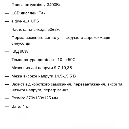
Пікова потужність: 3400Вт
LCD дисплей: Так
є функція UPS
Частота на виході: 50±2%
Форма вихідного сигналу — східчаста апроксимація
синусоїди
ККД 90%
Температура довкілля: -10...+50С
Межа низької напруги 9,7-10,3В
Межа високої напруги 14,5-15,5 В
Захист від короткого замикання, перевантаження, висої та
низької напруги, перегрівання
Розмір: 370x150x125 мм
Вага: 4 кг