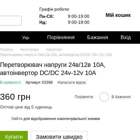
Графік роботи:
Мій кошик
Пн-Сб:
9:00-19:00
Нд:
9:00-18:00
Порівняння
Бажання
Вхід
Укр
Головна
Автотовари
Інвертори
Перетворювач напруги 24в/12в 10А, автоінвертор DC/DC 24v-12v 10A
Перетворювач напруги 24в/12в 10А,
автоінвертор DC/DC 24v-12v 10A
В наявності
Артикул: 03396
Написати відгук
360 грн
Порівняти
В бажання
Оптові ціни від 5 одиниць
Увійти
для відображення накопичувальної знижки
%
Купити
Замовити швидко