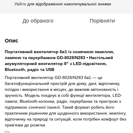
Увійти
для відображення накопичувальної знижки
%
До обраного
Порівняти
Опис
Портативний вентилятор 6в1 із сонячною панеллю,
лампою та пауербанком GD-8028/N283 • Настільний
акумуляторний вентилятор 8" з LED-підсвіткою,
Bluetooth, радіо та USB
Портативний вентилятор GD-8028/N283 6в1 — це
багатофункціональний пристрій для дому, дачі, відпочинку,
поїздок і використання в місцях, де важливі автономність і
зручність. Модель поєднує в собі функції вентилятора, LED-
лампи, Bluetooth-колонки, радіо, пауербанка та пристрою з
підтримкою сонячної панелі. Такий формат робить його
практичним рішенням для щоденного використання, кемпінгу,
відпочинку на природі та ситуацій, коли потрібен комфорт без
прив’язки до розетки.