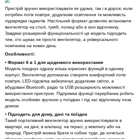
Пристрій зручно використовувати як удома, так і в дорозі, коли
потрібен потік повітря, додаткове освітлення та можливість
підзарядки гаджетів. Настільний формат дозволяє встановити
вентилятор на столі, тумбі, полиці або в зоні відпочинку.
Завдяки розширеній функціональності ця модель підходить
тим, хто шукає не просто вентилятор, а універсального
помічника на кожен день.
Особливості:
•
Формат 6 в 1 для щоденного використання
Модель поєднує одразу кілька корисних функцій в одному
корпусі. Вентилятор допомагає створити комфортний потік
повітря, LED-підсвітка забезпечує додаткове світло, а
вбудовані Bluetooth, радіо та USB розширюють можливості
використання пристрою. Підтримка функції пауербанка робить
модель особливо зручною у поїздках і під час відпочинку поза
домом.
•
Підходить для дому, дачі та поїздок
Такий портативний вентилятор зручно використовувати в
квартирі, на дачі, в альтанці, на терасі, у кемпінгу або на
природі. Пристрій можна брати із собою туди, де хочеться
зберегти комфорт навіть за відсутності постійного джерела