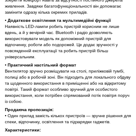
живлення. Завдяки багатофункціональності він допомагає
замінити одразу кілька окремих приладів.
•
Додаткове освітлення та мультимедійні функції
Наявність LED-лампи робить пристрій корисним не лише
вдень, а й у вечірній час. Bluetooth і радіо дозволяють
використовувати модель як допоміжний пристрій для
відпочинку, роботи або подорожей. Це додає зручності у
повсякденній експлуатації та робить пристрій більш
універсальним.
•
Практичний настільний формат
Вентилятор зручно розміщувати на столі, приліжковій тумбі,
полиці або в робочій зоні. Він підходить для локального обдуву
та щоденного використання в приміщенні або на відкритому
повітрі. Такий формат особливо зручний для особистого
використання, коли потрібен спрямований потік повітря поруч
із собою.
Продаюча пропозиція:
• Один прилад замість кількох пристроїв — зручне рішення для
спеки, відпочинку, освітлення та підзарядки гаджетів.
Характеристики: