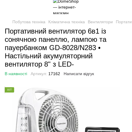
Побутова техніка
Кліматична техніка
Вентилятори
Портати
Портативний вентилятор 6в1 із
сонячною панеллю, лампою та
пауербанком GD-8028/N283 •
Настільний акумуляторний
вентилятор 8" з LED-
В наявності
Артикул:
17162
Написати відгук
ХІТ