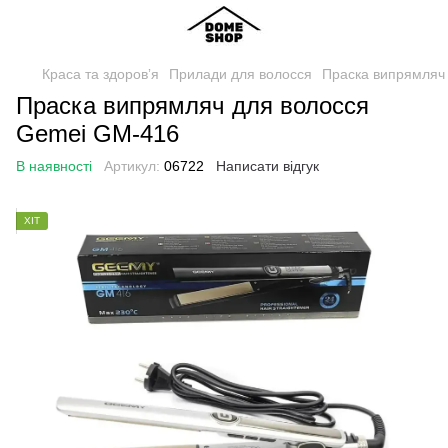
Краса та здоровʼя
Прилади для волосся
Праска випрямляч
Праска випрямляч для волосся
Gemei GM-416
В наявності
Артикул:
06722
Написати відгук
ХІТ