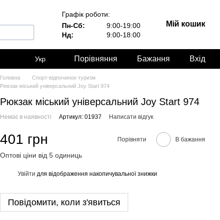
Графік роботи:
Мій кошик
Пн-Сб:
9:00-19:00
Нд:
9:00-18:00
Порівняння
Бажання
Вхід
Укр
Головна
Спорт-відпочинок-туризм
Рюкзак міський універсальний Joy Start 974
Рюкзак міський універсальний Joy Start 974
Немає в наявності
Артикул: 01937
Написати відгук
401 грн
Порівняти
В бажання
Оптові ціни від 5 одиниць
Увійти
для відображення накопичувальної знижки
%
Повідомити, коли з'явиться