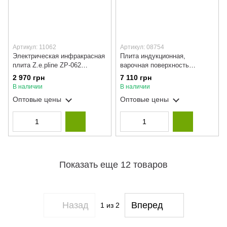
Артикул: 11062
Артикул: 08754
Электрическая инфракрасная
Плита индукционная,
плита Z.e.pline ZP-062
варочная поверхность
настольная 4400 Вт
Domotec MS-5864 4-x зонная
2 970 грн
7 110 грн
сенсорное управление
В наличии
В наличии
Оптовые цены
Оптовые цены
Показать еще 12 товаров
Назад
Вперед
1
из 2