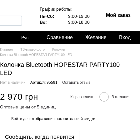
График работы:
Мой заказ
Пн-Сб:
9:00-19:00
Вс:
9:00-18:00
Сравнение
Желания
Вход
Рус
Главная
ТВ-видео-фото
Колонки
Колонка Bluetooth HOPESTAR PARTY100 LED
Колонка Bluetooth HOPESTAR PARTY100
LED
Нет в наличии
Артикул: 95591
Оставить отзыв
2 970 грн
К сравнению
В желания
Оптовые цены от 5 единиц
Войти
для отображения накопительной скидки
%
Сообщить, когда появится