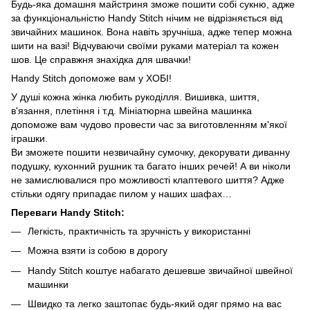
Будь-яка домашня майстриня зможе пошити собі сукню, адже
за функціональністю Handy Stitch нічим не відрізняється від
звичайних машинок. Вона навіть зручніша, адже тепер можна
шити на вазі! Відчуваючи своїми руками матеріал та кожен
шов. Це справжня знахідка для швачки!
Handy Stitch допоможе вам у ХОБІ!
У душі кожна жінка любить рукоділля. Вишивка, шиття,
в'язання, плетіння і т.д. Мініатюрна швейна машинка
допоможе вам чудово провести час за виготовленням м'якої
іграшки.
Ви зможете пошити незвичайну сумочку, декорувати диванну
подушку, кухонний рушник та багато інших речей! А ви ніколи
не замислювалися про можливості клаптевого шиття? Адже
стільки одягу припадає пилом у наших шафах…
Переваги Handy Stitch:
Легкість, практичність та зручність у використанні
Можна взяти із собою в дорогу
Handy Stitch коштує набагато дешевше звичайної швейної
машинки
Швидко та легко заштопає будь-який одяг прямо на вас