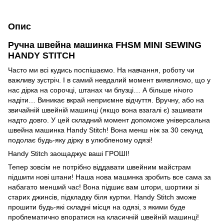
Опис
Ручна швейна машинка FHSM MINI SEWING
HANDY STITCH
Часто ми всі кудись поспішаємо. На навчання, роботу чи
важливу зустріч. І в самий невдалий момент виявляємо, що у
нас дірка на сорочці, штанах чи блузці… А більше нічого
надіти… Виникає вкрай неприємне відчуття. Вручну, або на
звичайній швейній машинці (якщо вона взагалі є) зашивати
надто довго. У цей складний момент допоможе універсальна
швейна машинка Handy Stitch! Вона менш ніж за 30 секунд
подолає будь-яку дірку в улюбленому одязі!
Handy Stitch заощаджує ваші ГРОШІ!
Тепер зовсім не потрібно віддавати швейним майстрам
підшити нові штани! Наша нова машинка зробить все сама за
набагато менший час! Вона підшиє вам штори, шортики зі
старих джинсів, підкладку біля куртки. Handy Stitch зможе
прошити будь-які складні місця на одязі, з якими буде
проблематично впоратися на класичній швейній машинці!