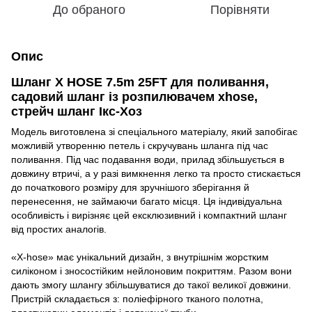
До обраного
Порівняти
Опис
Шланг X HOSE 7.5m 25FT для поливання,
садовий шланг із розпилювачем xhose,
стрейч шланг Ікс-Хоз
Модель виготовлена зі спеціального матеріалу, який запобігає
можливій утворенню петель і скручувань шланга під час
поливання. Під час подавання води, прилад збільшується в
довжину втричі, а у разі вимкнення легко та просто стискається
до початкового розміру для зручнішого зберігання й
перенесення, не займаючи багато місця. Ця індивідуальна
особливість і вирізняє цей ексклюзивний і компактний шланг
від простих аналогів.
«X-hose» має унікальний дизайн, з внутрішнім жорстким
силіконом і зносостійким нейлоновим покриттям. Разом вони
дають змогу шлангу збільшуватися до такої великої довжини.
Пристрій складається з: поліефірного тканого полотна,