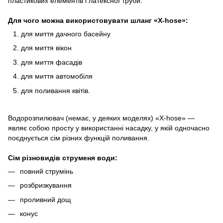
пластикових елементів і латексної труби.
Для чого можна використовувати шланг «X-hose»:
для миття дачного басейну
для миття вікон
для миття фасадів
для миття автомобіля
для поливання квітів.
Водорозпилювач (немає, у деяких моделях) «X-hose» —
являє собою просту у використанні насадку, у якій одночасно
поєднується сім різних функцій поливання.
Сім різновидів струменя води:
повний струмінь
розбризкування
проливний дощ
конус