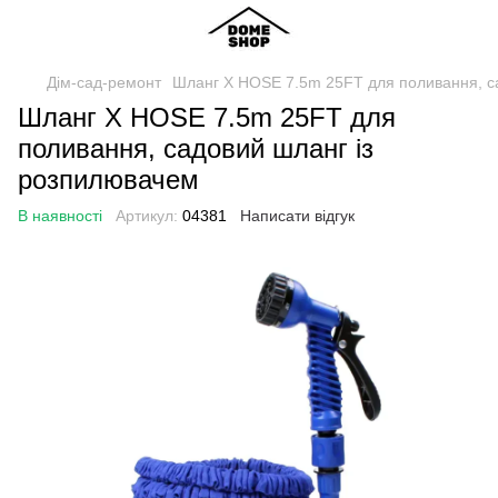
Дім-сад-ремонт
Шланг X HOSE 7.5m 25FT для поливання, с
Шланг X HOSE 7.5m 25FT для
поливання, садовий шланг із
розпилювачем
В наявності
Артикул:
04381
Написати відгук