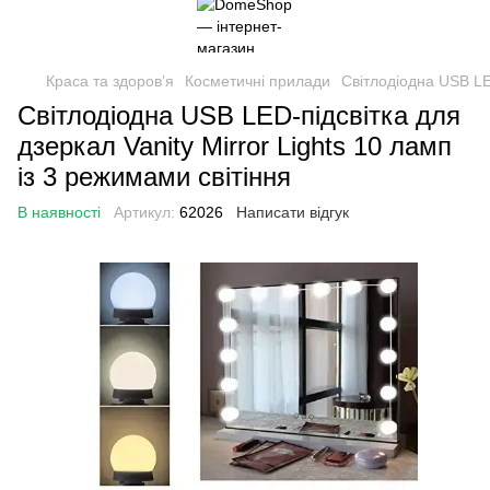
Краса та здоровʼя
Косметичні прилади
Світлодіодна USB LED
Світлодіодна USB LED-підсвітка для
дзеркал Vanity Mirror Lights 10 ламп
із 3 режимами світіння
В наявності
Артикул:
62026
Написати відгук