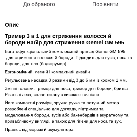
До обраного
Порівняти
Опис
Тример 3 в 1 для стриження волосся й
бороди Набір для стриження Gemei GM 595
Багатофункціональний комплексний прилад Gemei GM-595
для стриження волосся й бороди. Підходить для вусів, носа та
бороди, для тіла (бодигрумер).
Ергономічний, легкий і компактний дизайн
Регульована насадка 3 режими від 3 до 6 мм із кроком 1 мм.
Змінні головки: тример для носа, тример для бороди, бритва
Різальні леза, сплав титану з високою точністю.
Його компактні розміри, зручна ручка та потужний мотор
розроблені спеціально для догляду, підтримки та
моделювання бороди, вусів або бакенбардів в акуратному та
привабливому вигляді, а також для гігієни для носа та вух.
Працює від мережі й акумулятора.