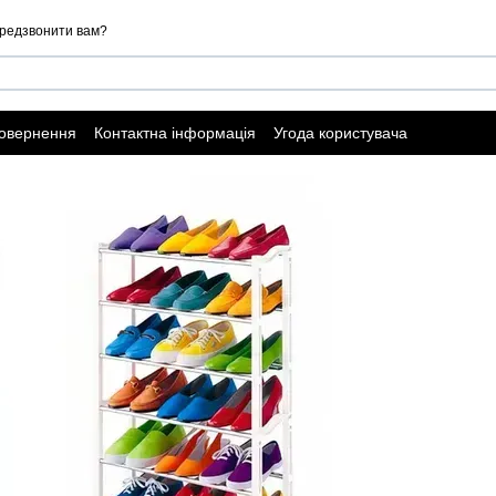
редзвонити вам?
повернення
Контактна інформація
Угода користувача
ї оферти