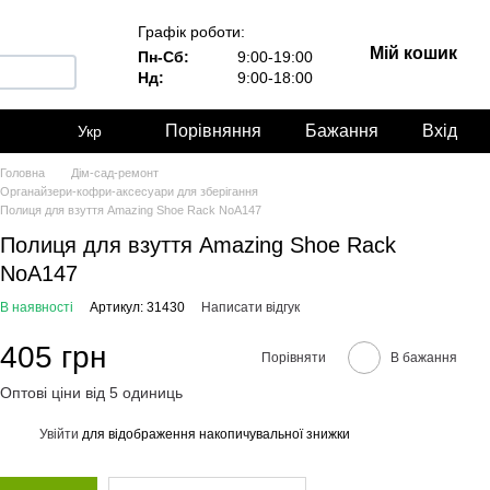
Графік роботи:
Мій кошик
Пн-Сб:
9:00-19:00
Нд:
9:00-18:00
Порівняння
Бажання
Вхід
Укр
Головна
Дім-сад-ремонт
Органайзери-кофри-аксесуари для зберігання
Полиця для взуття Amazing Shoe Rack NoA147
Полиця для взуття Amazing Shoe Rack
NoA147
В наявності
Артикул: 31430
Написати відгук
405 грн
Порівняти
В бажання
Оптові ціни від 5 одиниць
Увійти
для відображення накопичувальної знижки
%